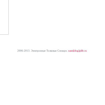
2006-2013. Электронные Толковые Cловари.
oasis[dog]plib.ru