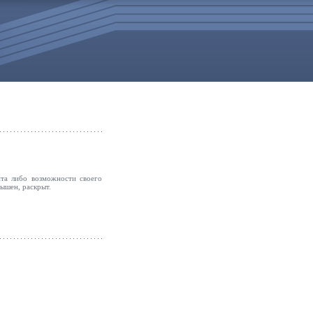
та либо возможности своего
вышен, раскрыт.