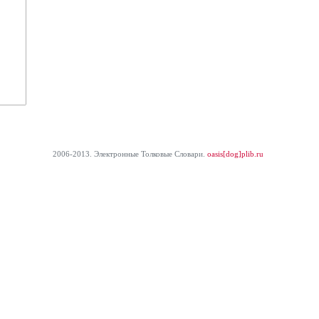
2006-2013. Электронные Толковые Cловари.
oasis[dog]plib.ru