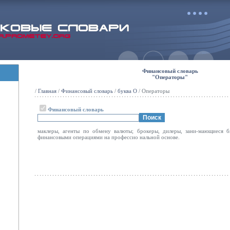
Финансовый словарь
"Операторы"
/
Главная
/
Финансовый словарь
/
буква О
/ Операторы
Финансовый словарь
маклеры, агенты по обмену валюты; брокеры, дилеры, зани-мающиеся 
финансовыми операциями на профессио нальной основе.