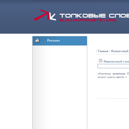
Реклама
/
Главная
/
Финансовый 
Финансовый сло
обменная
валютная
может иметь
место
ч