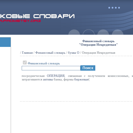
Финансовый словарь
"Операция Некредитная"
/
Главная
/
Финансовый словарь
/
буква О
/ Операция Некредитная
Финансовый словарь
посредническая
ОПЕРАЦИЯ
, связанная с получением комиссионных, 
затрагиваются
активы
банка, фирмы
биржевые
(