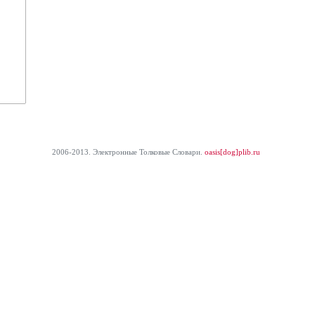
2006-2013. Электронные Толковые Cловари.
oasis[dog]plib.ru