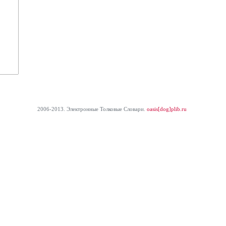
2006-2013. Электронные Толковые Cловари.
oasis[dog]plib.ru