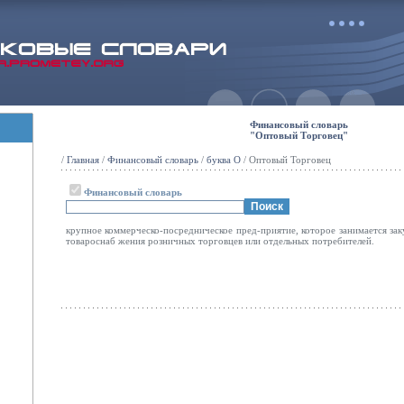
Финансовый словарь
"Оптовый Торговец"
/
Главная
/
Финансовый словарь
/
буква О
/ Оптовый Торговец
Финансовый словарь
крупное коммерческо-посредническое пред-приятие, которое занимается зак
товароснаб жения розничных торговцев или отдельных потребителей.