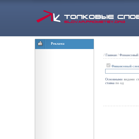
Реклама
/
Главная
/
Финансовый 
Финансовый сло
Основными
видами ст
ставка
по од