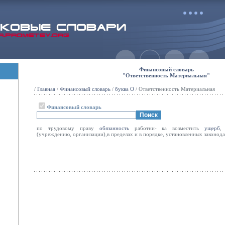
Финансовый словарь
"Ответственность Материальная"
/
Главная
/
Финансовый словарь
/
буква О
/ Ответственность Материальная
Финансовый словарь
по трудовому праву
обязанность
работни- ка возместить
ущерб
,
(учреждению, организации),в пределах и в порядке, установленных законода