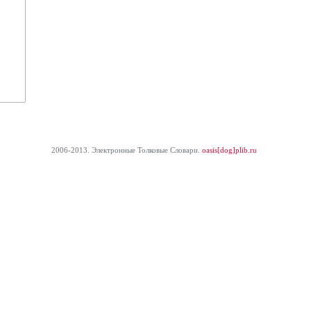
2006-2013. Электронные Толковые Cловари.
oasis[dog]plib.ru