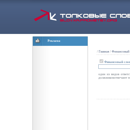
Реклама
/
Главная
/
Финансовый 
Финансовый сло
один из видов ответ
должникомотвечают п