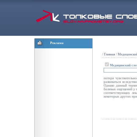
Реклама
/
Главная
/
Медицинский
Медицинский сло
потеря чувствительн
развиваться вследств
Однако данный терми
болевых ощущений у 
соответствующих лек
некоторых других при