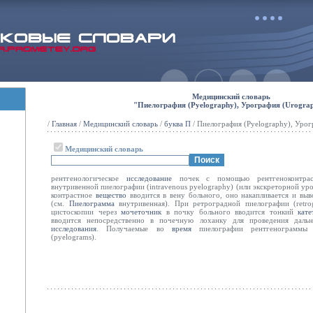
Медицинский словарь
"Пиелография (Pyelography), Урография (Urogra
/
Главная
/
Медицинский словарь
/
буква П
/ Пиелография (Pyelography), Урог
Медицинский словарь
рентгенологическое
исследование
почек с помощью рентгеноконтрас
внутривенной пиелографии (intravenous pyelography) (или экскреторной уро
контрастное
вещество
вводится в вену больного, оно накапливается и выв
(см.
Пиелограмма
внутривенная). При ретроградной пиелографии (retro
цистоскопии через
мочеточник
в почку больного вводится тонкий
кате
вводится непосредственно в почечную лоханку для проведения дальн
исследования
. Получаемые во
время
пиелографии рентгенограммы 
(pyelograms).