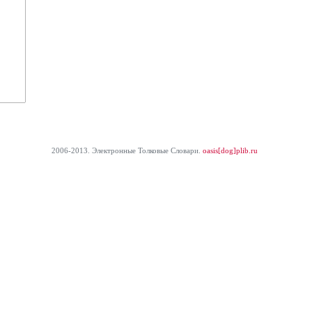
2006-2013. Электронные Толковые Cловари.
oasis[dog]plib.ru