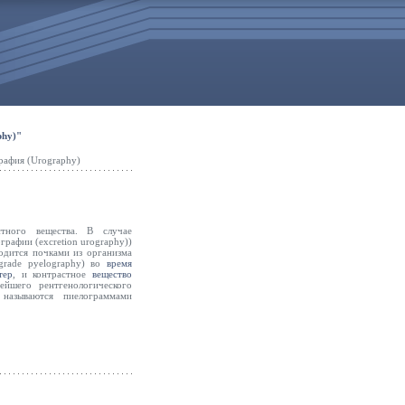
phy)"
рафия (Urography)
тного вещества. В случае
графии (excretion urography))
одится почками из организма
grade pyelography) во
время
тер
, и контрастное
вещество
ейшего рентгенологического
называются пиелограммами