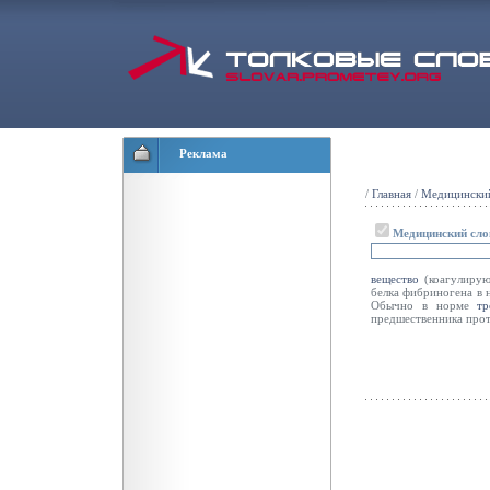
Реклама
/
Главная
/
Медицинский
Медицинский сло
вещество
(коагулиру
белка фибриногена в
Обычно в норме
т
предшественника прот