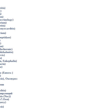
itis)
)
)
um)
crinology)
rium)
itis)
myocarditis)
rium)
eptidase)
)
)
um)
dothermic)
thalmitis)
vix)
n)
, Enkephalin)
аrin)
e)
о (Entero-)
)
sis), Оксиуроз
тин
itis)
изирующий
is (Nec))
o7.Ооп)
реху)
sis)