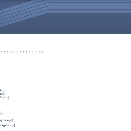
ion)
on)
ation)
s)
goscope)
hagotomy)