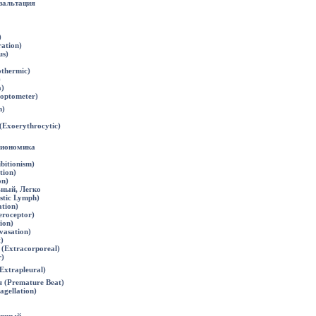
кзальтация
)
ation)
us)
thermic)
)
)
optometer)
m)
Exoerythrocytic)
Биономика
bitionism)
tion)
on)
ьный, Легко
tic Lymph)
tion)
eroceptor)
ion)
vasation)
)
(Extracorporeal)
r)
xtrapleural)
 (Premature Beat)
gellation)