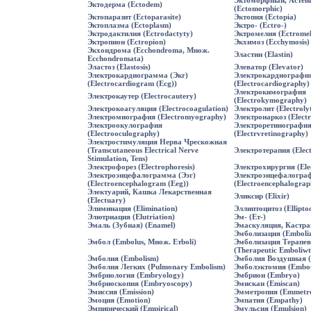
Эктоморфный, Астен
Эктодерма (Ectodem)
(Ectomorphic)
Эктопаразит (Ectoparasite)
Эктопия (Ectopia)
Эктоплазма (Ectoplasm)
Эктро- (Ectro-)
Эктродактилия (Ectrodactyty)
Эктромелия (Ectromel
Эктропион (Ectropion)
Экхимоз (Ecchymosis)
Экхондрома (Ecchondroma, Множ.
Эластин (Elastin)
Ecchondromata)
Эластоз (Elastosis)
Элеватор (Elevator)
Электрокардиограмма (Экг)
Электрокардиографи
(Electrocardiogram (Ecg))
(Electrocardiography)
Электрокимография
Электрокаутер (Electrocautery)
(Electrokymography)
Электрокоагуляция (Electrocoagulation)
Электролит (Electroly
Электромиография (Electromyography)
Электронаркоз (Electr
Электроокулография
Электроретинографи
(Electrooculography)
(Electrvretinography)
Электростимуляция Нерва Чрескожная
(Transcutaneous Electrical Nerve
Электротерапия (Elec
Stimulation, Tens)
Электрофорез (Electrophoresis)
Электрохирургия (Ele
Электроэнцефалограмма (Ээг)
Электроэнцефалогра
(Electroencephalogram (Eeg))
(Electroencephalograp
Электуарий, Кашка Лекарственная
Эликсир (Elixir)
(Electuary)
Элиминация (Elimination)
Эллиптоцитоз (Elliptoc
Элютриация (Elutriation)
Эм- (Ет-)
Эмаль (Зубная) (Enamel)
Эмаскуляция, Кастрац
Эмболизация (Emboliz
Эмбол (Embolus, Множ. Етboli)
Эмболизация Терапев
(Therapeutic Emboliwt
Эмболия (Embolism)
Эмболия Воздушная (
Эмболия Легких (Pulmonary Embolism)
Эмболэктомия (Embo
Эмбриология (Embryology)
Эмбрион (Embryo)
Эмбриоскопия (Embryoscopy)
Эмискан (Emiscan)
Эмиссия (Emission)
Эмметропия (Emmetro
Эмоция (Emotion)
Эмпатия (Empathy)
Эмпирический (Empirical)
Эмульсия (Emulsion)