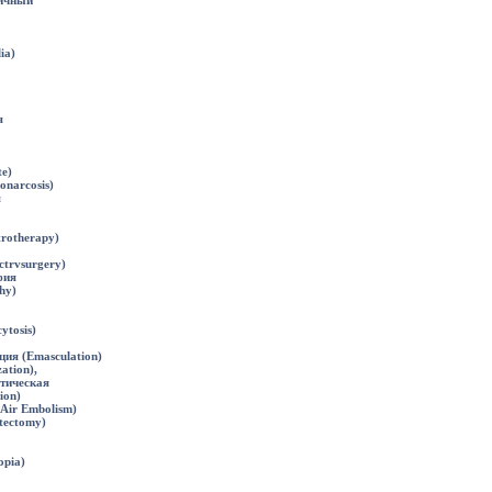
ичный
ia)
я
te)
onarcosis)
я
trotherapy)
ctrvsurgery)
фия
hy)
ytosis)
ия (Emasculation)
ation),
тическая
ion)
Air Embolism)
tectomy)
pia)