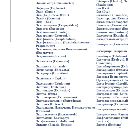
Эйфория (Elation), Э
Эйконометр (Eikonometer)
(Exaltation)
Эйфория (Euphoria)
Эк- (Ec-)
Экви- (Egui-)
Экг (Ecg)
Экз. (Ех-), Экзо- (Ехо-)
Экзантема (Exanthem
Экзема (Eczema)
Экзентерация (Exenter
Экзо- (Ехо-)
Экзогенный (Exogeno
Экзопептидаза (Ехорерtidase)
Экзосмос (Exosmosis)
Экзостоз (Exostosis)
Экзотермический (Exo
Экзотический (Exotic)
Экзотоксин (Exotoxin
Экзотропия (Exotropia)
Экзофория (Exophoria
Экзофтальм (Exophthalmos)
Экзофтальмометр (Pr
Экзофтальмометр (Ехоphthalmometer,
Экзоцелом (Exocoelo
Proptometer)
Экзоэнзим, Фермент Внеклеточный
Экзоэритроцитарный (
(Exoenzyте)
Эккринный (Eccrine)
Эклабиум (Eclabium)
Экология (Ecology), 
Эклампсия (Eclampsia)
(Bionomics)
Эконазол (Econazole)
Эксгибиционизм (Exhi
Экскаватор (Excavator)
Экскориация (Excoria
Экскреция (Excretion)
Экспирация (Expirati
Экссудат Воспалител
Эксплантат (Explant)
Организующийся (Plas
Экссудация (Exudation)
Экссуфляция (Exsuffla
Экстензор (Extensor)
Экстерорецептор (Ext
Экстинкция (Extinction)
Экстирпация (Extiipat
Экстра- (Extra-)
Экстравазация (Extra
Экстраверсия (Extroversion)
Экстраверт (Extrovert
Экстрадуральный (Extradurat)
Экстракорпоральный 
Экстракт (Extract)
Экстрактор (Extracto
Экстракция, Извлечение Насильственное
Экстраплевральный (E
(Evulsion)
Экстрасистола (Extrasystole)
Экстрасистола Ранняя
Экстрофия (Exstrophy)
Эксфлагеллация (Exfla
Эксфолиация (Exfoliation)
Экт (Ест)
Эктазия (Ectasia, Ectasis)
Эктима (Ecthyma)