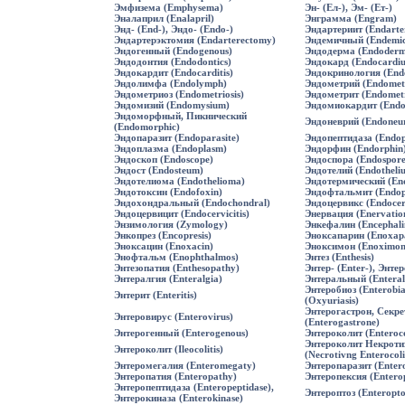
Эмфизема (Emphysema)
Эн- (Ел-), Эм- (Ет-)
Эналаприл (Enalapril)
Энграмма (Engram)
Энд- (End-), Эндо- (Endo-)
Эндартериит (Endarter
Эндартерэктомия (Endarterectomy)
Эндемичный (Endemic
Эндогенный (Endogenous)
Эндодерма (Endoderm
Эндодонтия (Endodontics)
Эндокард (Endocardi
Эндокардит (Endocarditis)
Эндокринология (Endo
Эндолимфа (Endolymph)
Эндометрий (Endomet
Эндометриоз (Endometriosis)
Эндометрит (Endometr
Эндомизий (Endomysium)
Эндомиокардит (Endo
Эндоморфный, Пикнический
Эндоневрий (Endoneu
(Endomorphic)
Эндопаразит (Endoparasite)
Эндопептидаза (Endop
Эндоплазма (Endoplasm)
Эндорфин (Endorphin
Эндоскоп (Endoscope)
Эндоспора (Endospore
Эндост (Endosteum)
Эндотелий (Endotheli
Эндотелиома (Endothelioma)
Эндотермический (En
Эндотоксин (Endofoxin)
Эндофтальмит (Endoph
Эндохондральный (Endochondral)
Эндоцервикс (Endocer
Эндоцервицит (Endocervicitis)
Энервация (Enervatio
Энзимология (Zymology)
Энкефалин (Encephalin
Энкопрез (Encopresis)
Эноксапарин (Епохар
Эноксацин (Enoxacin)
Эноксимон (Enoximon
Энофтальм (Enophthalmos)
Энтез (Enthesis)
Энтезопатия (Enthesopathy)
Энтер- (Enter-), Энтер
Энтералгия (Enteralgia)
Энтеральный (Enteral
Энтеробиоз (Enterobia
Энтерит (Enteritis)
(Oxyuriasis)
Энтерогастрон, Секре
Энтеровирус (Enterovirus)
(Enterogastrone)
Энтерогенный (Enterogenous)
Энтероколит (Enterocol
Энтероколит Некрот
Энтероколит (Ileocolitis)
(Necrotivng Enterocolit
Энтеромегалия (Enteromegaty)
Энтеропаразит (Enter
Энтеропатия (Enteropathy)
Энтеропексия (Entero
Энтеропептидаза (Enteropeptidase),
Энтероптоз (Enteropto
Энтерокиназа (Enterokinase)