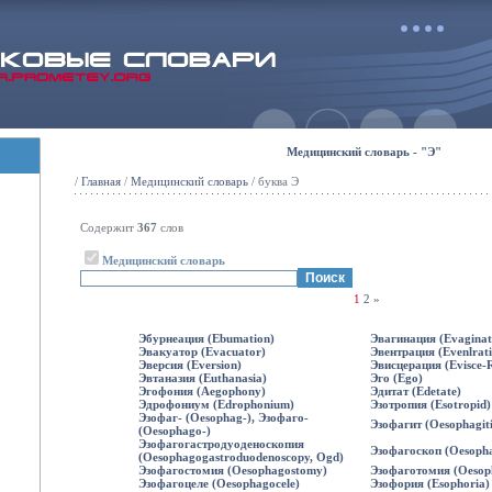
Медицинский словарь - "Э"
/
Главная
/
Медицинский словарь
/ буква Э
Содержит
367
слов
Медицинский словарь
1
2
»
Эбурнеация (Ebumation)
Эвагинация (Evaginat
Эвакуатор (Evacuator)
Эвентрация (Evenlrati
Эверсия (Eversion)
Эвисцерация (Evisce-R
Эвтаназия (Euthanasia)
Эго (Ego)
Эгофония (Aegophony)
Эдитат (Edetate)
Эдрофониум (Edrophonium)
Эзотропия (Esotropid)
Эзофаг- (Oesophag-), Эзофаго-
Эзофагит (Oesophagiti
(Oesophago-)
Эзофагогастродуоденоскопия
Эзофагоскоп (Oesopha
(Oesophagogastroduodenoscopy, Ogd)
Эзофагостомия (Oesophagostomy)
Эзофаготомия (Oesop
Эзофагоцеле (Oesophagocele)
Эзофория (Esophoria)