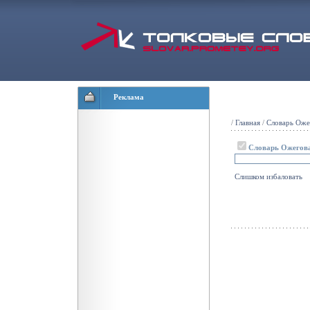
Реклама
/
Главная
/
Словарь Оже
Словарь Ожегов
Слишком
избаловать