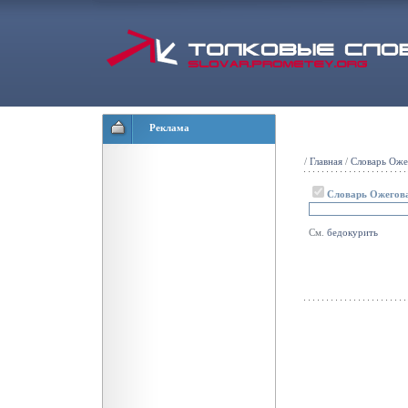
Реклама
/
Главная
/
Словарь Оже
Словарь Ожегов
См.
бедокурить