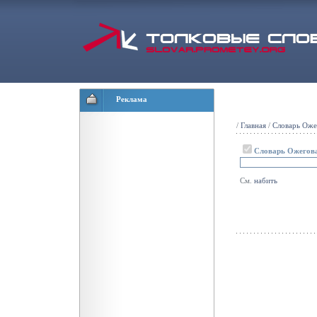
Реклама
/
Главная
/
Словарь Оже
Словарь Ожегов
См.
набить