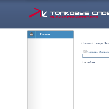
Реклама
/
Главная
/
Словарь Оже
Словарь Ожегов
См.
набить