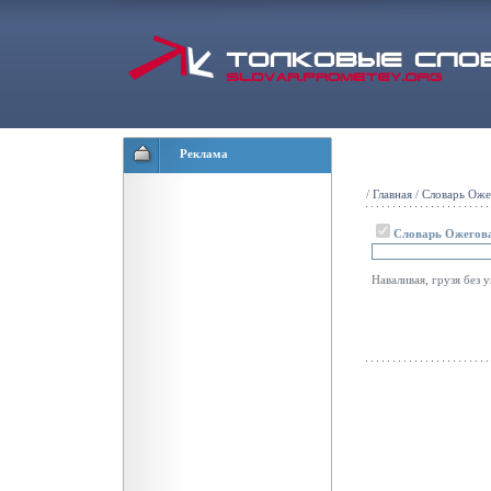
Реклама
/
Главная
/
Словарь Оже
Словарь Ожегов
Наваливая, грузя без у