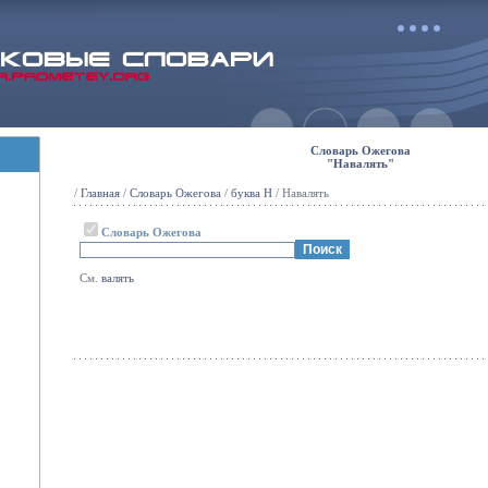
Словарь Ожегова
"Навалять"
/
Главная
/
Словарь Ожегова
/
буква Н
/ Навалять
Словарь Ожегова
См.
валять