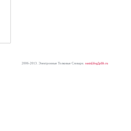
2006-2013. Электронные Толковые Cловари.
oasis[dog]plib.ru