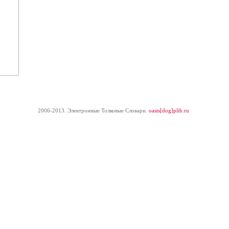
2006-2013. Электронные Толковые Cловари.
oasis[dog]plib.ru