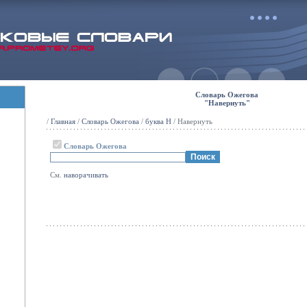
Словарь Ожегова
"Навернуть"
/
Главная
/
Словарь Ожегова
/
буква Н
/ Навернуть
Словарь Ожегова
См.
наворачивать