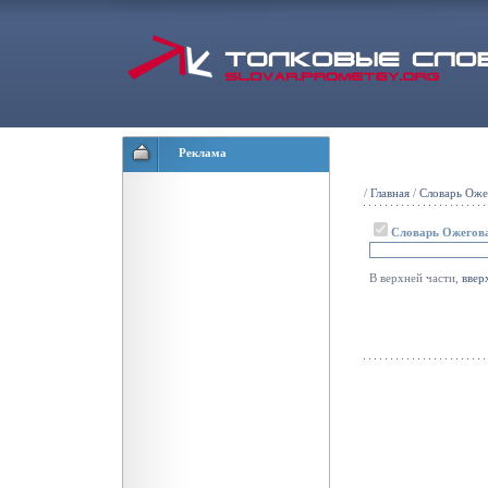
Реклама
/
Главная
/
Словарь Оже
Словарь Ожегов
В верхней части,
ввер