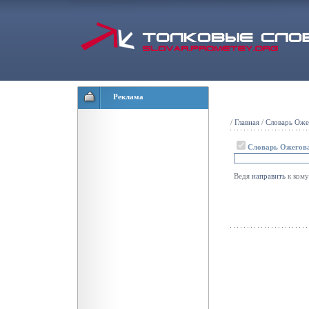
Реклама
/
Главная
/
Словарь Оже
Словарь Ожегов
Ведя
направить
к ком