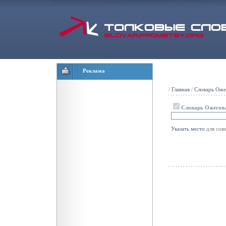
Реклама
/
Главная
/
Словарь Оже
Словарь Ожегов
Указать
место
для сов