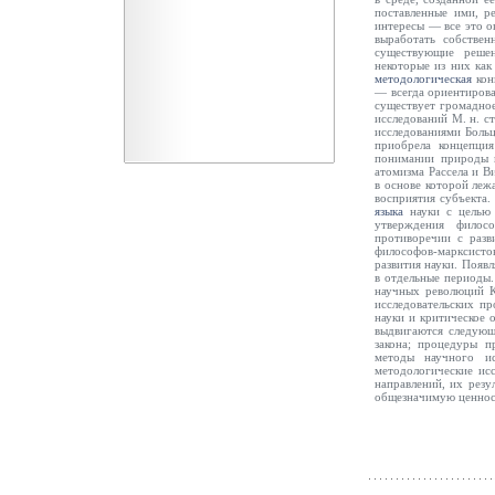
поставленные ими, р
интересы — все это о
выработать соб­стве
существующие реше
некоторые из них как
методологическая
кон
— всегда ориентирован
существует громадное
исследований М. н. ст
исследованиями Больц
приобрела концепция
понимании природы н
атомизма Рассела и В
в основе которой леж
вос­приятия субъекта
языка
науки с целью 
утверждения филосо
противоречии с разв
философов-марксисто
развития науки. Появ
в отдель­ные периоды
научных революций К
исследовательских пр
науки и критическое 
выдвигаются следую
закона; процедуры п
методы научного ис
методологические ис
направлений, их резу
общезначимую ценнос