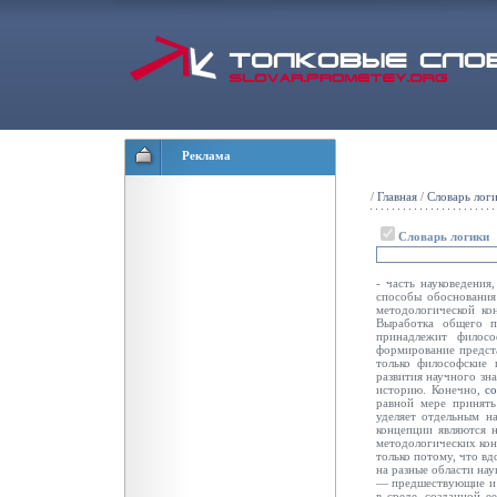
Реклама
/
Главная
/
Словарь лог
Словарь логики
- часть науковедения
способы обоснования 
методологической ко
Выработка общего по
принадлежит филос
формирование предст
только философские
развития научного зн
историю. Конечно,
с
равной мере принять
уделяет отдельным н
концепции являются 
методологических ко
только потому, что в
на разные области на
— предшествующие и с
в сре­де, созданной