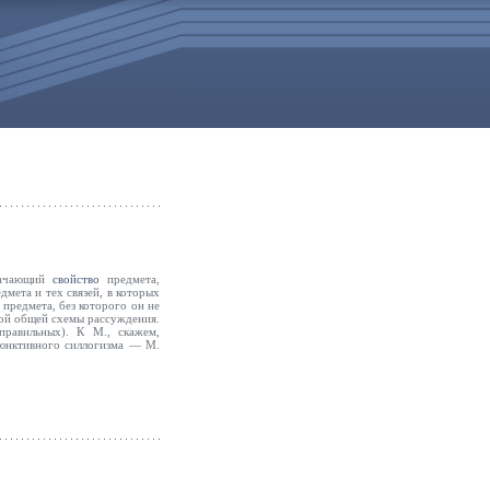
начающий
свойство
предмета,
дмета и тех связей, в которых
предмета, без которого он не
рой общей схемы рассуж­дения.
правильных). К М., скажем,
ъюнктивного сил­логизма — М.