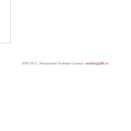
2006-2013. Электронные Толковые Cловари.
oasis[dog]plib.ru