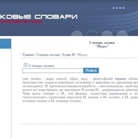
Словарь логики
"Модус"
/
Главная
/
Словарь логики
/
буква М
/ Модус
Словарь логики
(лат. modus - мера, способ, образ, вид) - философский
термин
, обоз
присущее ему только в некоторых состояниях и зависящее от окружения пре
он находится. М. противопоставляется атрибу­ту— неотъемлемому свойству 
может ни существовать, ни мыслиться. В логике М. - разновидность некото
Чаще всего говорят о М., или формах, силлогизма (пра­вильных и не
гипотетического силло­гизма относятся М. поненс и М. толленс, к М. диз
толлендо поненс и М. понендо толленс.