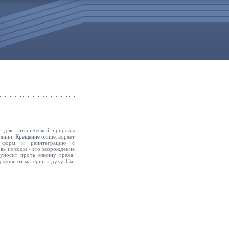
ь
для титанической природы
оянии.
Крещение
олицетворяет
е форм и реинтеграцию с
ь из воды - это возрождение
уносит прочь мякину греха.
д души от материи к духу. См.