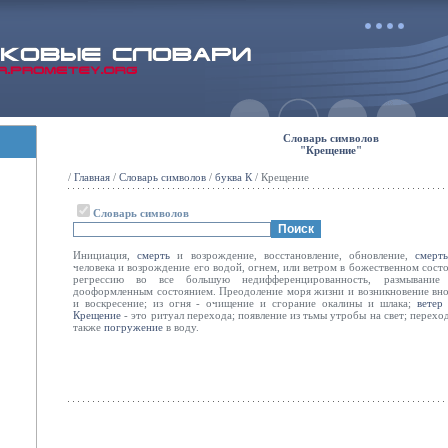
Словарь символов
"Крещение"
/
Главная
/
Словарь символов
/
буква К
/ Крещение
Словарь символов
Инициация,
смерть
и возрождение, восстановление, обновление,
смерт
человека и возрождение его водой, огнем, или ветром в божественном сост
регрессию во все большую недифференцированность, размывани
дооформленным состоянием. Преодоление моря жизни и возникновение внов
и воскресение; из огня - очищение и сгорание окалины и шлака;
ветер
Крещение
- это ритуал перехода; появление из тьмы утробы на свет; перехо
также
погружение
в воду.