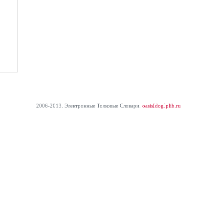
2006-2013. Электронные Толковые Cловари.
oasis[dog]plib.ru