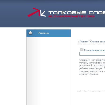
Реклама
/
Главная
/
Словарь сим
Словарь символ
Означает. неуклонну
точкой, источником ж
ритуальной архитек
работы, навигатора. 
квадрат; вместе они
атрибут Урании.