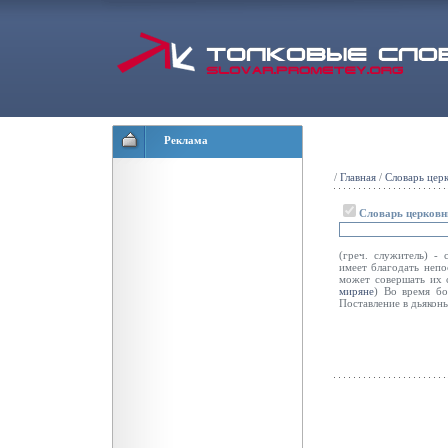
Реклама
/
Главная
/
Словарь цер
Словарь церковн
(греч. служитель) -
имеет благодать непо
может совершать их 
миряне
) Во время б
Поставление в дьякон