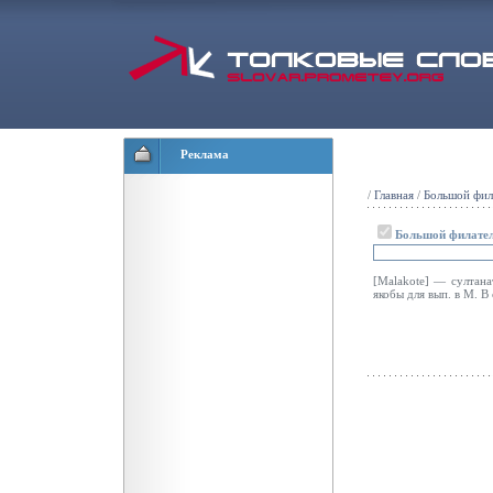
Реклама
/
Главная
/
Большой фил
Большой филател
[Malakote] — султан
якобы для вып. в М. В