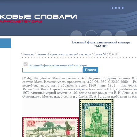
Большой филателистический словарь
"МАЛИ"
/
Главная
/
Большой филателистический словарь
/
буква М
/ МАЛИ
Большой филателистический словарь
[Mali], Республика Мали — гос-во в Зап. Африке. Б. франц. колония Ф
составе Мали. Независимость провозглашена 20.06.1960. С 22.09.1960 — Р
республики поступили в обращение в дек. 1960 и янв. 1961 — надпечатка
Федерации Мали.
Первая памятная
марка
и блок вып. в 1961; служебные
м
1970 памятной маркой отмечено 100-летие со дня рождения В. И. Ленина, 
Олимпиаде в Москве изд. 3 серии и 2 блока. Ю. А. Гагарин изображен на ма