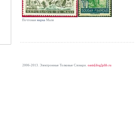
Почтовая
марка
Мали
2006-2013. Электронные Толковые Cловари.
oasis[dog]plib.ru