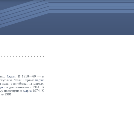
ранц.
Судан
. В 1958—60 — в
еспублика Мали. Первые
марки
 назв. республики на марках
арки
и доплатные — с 1961. В
ему посвящена и
марка
1974. К
рке 1981.