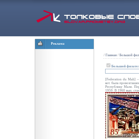
Реклама
/
Главная
/
Большой фил
Большой филател
[Federation du Mali]
кот. была провозглаше
Республику Мали. Пе
1959. В 1960 вып. ста