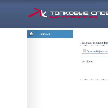
Реклама
/
Главная
/
Большой фил
Большой филател
см.
Лоты.