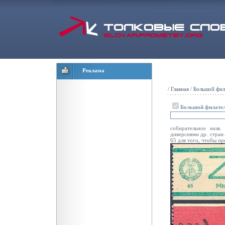
Реклама
/
Главная
/
Большой фил
Большой филател
собирательное назв.
диверсиями др. стран
65 для того, чтобы пр