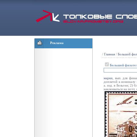
Реклама
/
Главная
/
Большой фил
Большой филател
марки
, вып. для фин
доплатой к номиналу 
а. изд. в Бельгии; 2)
наклеиваться на почт, 