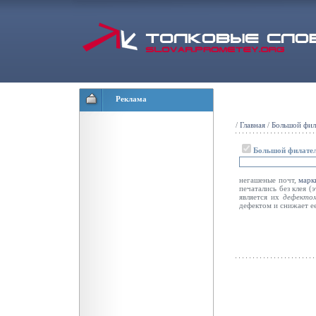
Реклама
/
Главная
/
Большой фил
Большой филател
негашеные почт,
марк
печатались без клея 
является их
дефекто
дефектом и снижает е