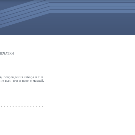
ПЕЧАТКИ
в, повреждения набора и т. п.
не вып. или в паре с маркой,