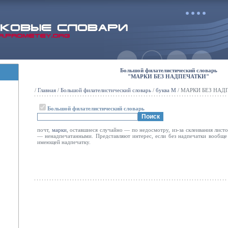
Большой филателистический словарь
"МАРКИ БЕЗ НАДПЕЧАТКИ"
/
Главная
/
Большой филателистический словарь
/
буква М
/ МАРКИ БЕЗ НАД
Большой филателистический словарь
почт,
марки
, оставшиеся случайно — по недосмотру, из-за склеивания листо
— ненадпечатанными. Представляют интерес, если без надпечатки вообще 
имеющей надпечатку.