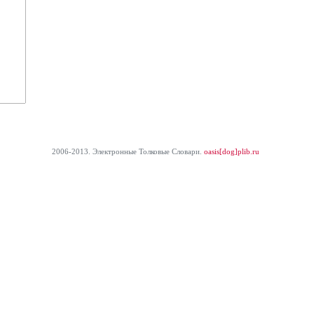
2006-2013. Электронные Толковые Cловари.
oasis[dog]plib.ru