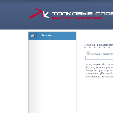
Реклама
/
Главная
/
Большой фил
Большой филател
почт,
марки
без указ
России, многие ран
Венгрии и ряда др. с
каталогах
(Цумште
начинающим коллекци