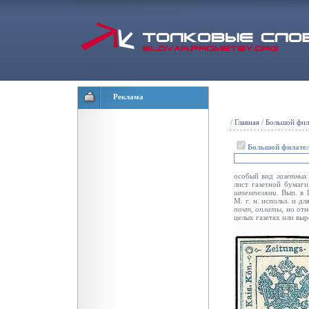
Реклама
/
Главная
/
Большой фил
Большой филател
особый вид
газетны
лист газетной бумаги
штемпелями.
Вып. в 
М. г. н. использ. и д
почт, оплаты,
но отн
целых газетах или выр