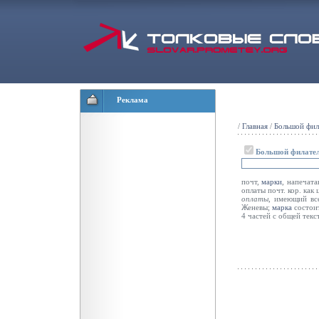
Реклама
/
Главная
/
Большой фил
Большой филател
почт,
марки
, напечата
оплаты почт. кор. как
оплаты,
имеющий все
Женевы;
марка
состоит
4 частей с общей текс