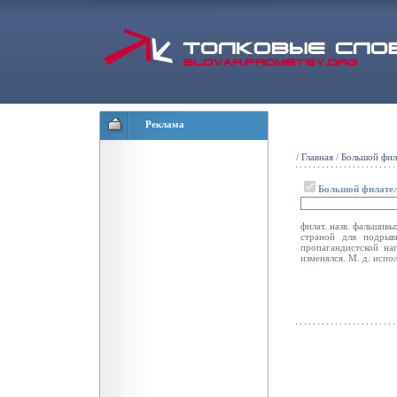
Реклама
/
Главная
/
Большой фил
Большой филател
филат. назв. фальшив
страной для подрыв
пропагандистской на
изменялся. М. д. испо