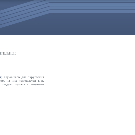
ИТЕЛЬНЫЕ
к
, служащего для округления
ом, на них помещается т. н.
е следует путать с
марками