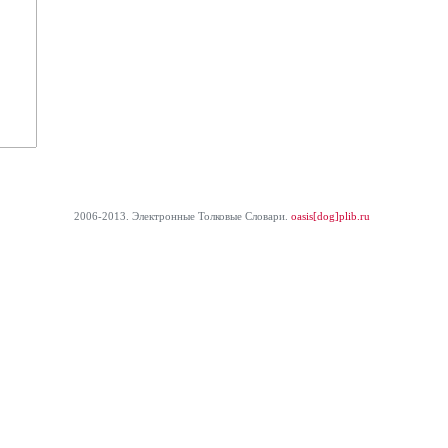
2006-2013. Электронные Толковые Cловари.
oasis[dog]plib.ru