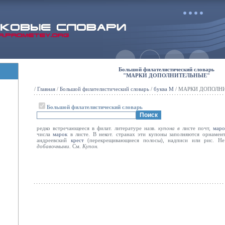
Большой филателистический словарь
"МАРКИ ДОПОЛНИТЕЛЬНЫЕ"
/
Главная
/
Большой филателистический словарь
/
буква М
/ МАРКИ ДОПОЛН
Большой филателистический словарь
редко встречающееся в филат. литературе назв.
купона в
листе почт,
маро
числа
марок
в листе. В некот. странах эти купоны заполняются орнамент
андреевский
крест
(перекрещивающиеся полосы), надписи или рис. Н
добавочными.
См.
Купон.