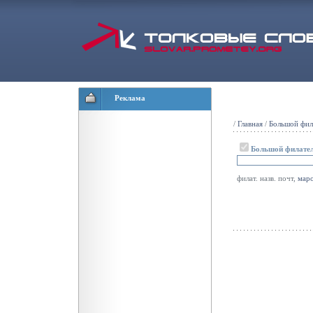
Реклама
/
Главная
/
Большой фил
Большой филател
филат. назв. почт,
мар