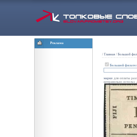
Реклама
/
Главная
/
Большой фил
Большой филател
марки
для оплаты раз
неправильно использ.