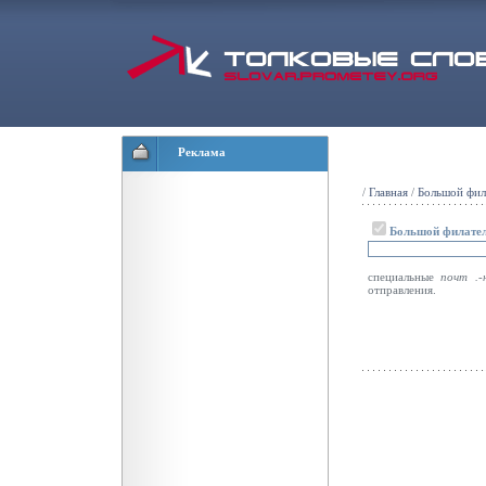
Реклама
/
Главная
/
Большой фил
Большой филател
специальные
почт .-
отправления.