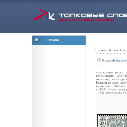
Реклама
/
Главная
/
Большой фил
Большой филател
специальные
марки
, 
ведомствами, напр., 
марки
изд. жел.-дор. 
Бельгии посылки дост
их оплаты с 1879 вып
с 1892). Существуют 
1954),
экспрессные
(В