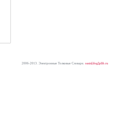
2006-2013. Электронные Толковые Cловари.
oasis[dog]plib.ru