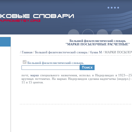
Большой филателистический словарь
"МАРКИ ПОСЫЛОЧНЫЕ РАСЧЕТНЫЕ"
/
Главная
/
Большой филателистический словарь
/
буква М
/ МАРКИ ПОСЫЛО
Большой филателистический словарь
почт,
марки
специального назначения, использ. в Нидерландах в 1923—25
крупных почтамтах. На марках Нидерландов сделана надпечатка (нидерл.)
11 и 15 центов.