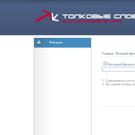
Реклама
/
Главная
/
Большой фил
Большой филател
1. Совокупность почт,
2. Не совсем точное н