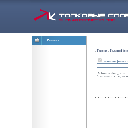
Реклама
/
Главная
/
Большой фил
Большой филател
[Schwarzenberg, сов.
была сделана надпечат