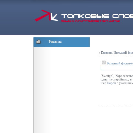
Реклама
/
Главная
/
Большой фил
Большой филател
[Sverige], Королевст
одна из старейших, в
из 5
марок
с указание