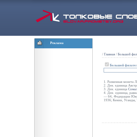
Реклама
/
Главная
/
Большой фил
Большой филател
1. Разменная монета Л
2. Ден. единица Авст
3. Ден. единица
Сома
4. Ден. единица, рав
— 64, Федерации Южн.
1936; Кении, Уганды, 