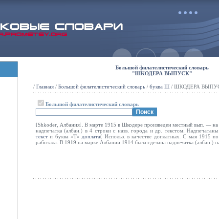
Большой филателистический словарь
"ШКОДЕРА ВЫПУСК"
/
Главная
/
Большой филателистический словарь
/
буква Ш
/ ШКОДЕРА ВЫПУ
Большой филателистический словарь
[Shkoder, Албания]. В марте 1915 в Шкодере произведен местный вып. — н
надпечатка (албан.) в 4 строки с назв. города и др. текстом. Надпечатан
текст
и буква «Т»
доплата
( Использ. в качестве доплатных. С мая 1915 п
работала. В 1919 на марке Албании 1914 была сделана надпечатка (албан.) н