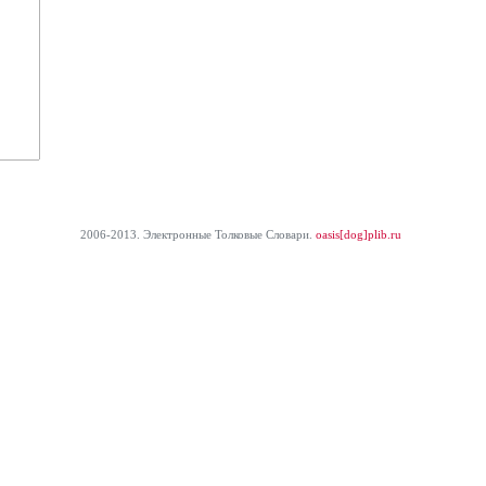
2006-2013. Электронные Толковые Cловари.
oasis[dog]plib.ru