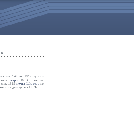
СК
а марках
Албании
1914 сделана
ы также
марки
1913 — тот же
о янв. 1919
почта
Шкодера
не
азв. города и даты «1919».